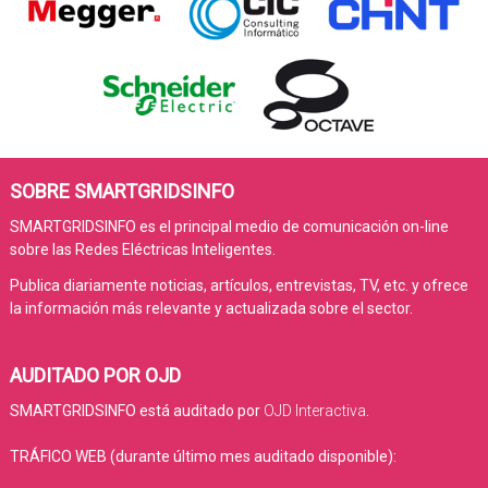
SOBRE SMARTGRIDSINFO
SMARTGRIDSINFO es el principal medio de comunicación on-line
sobre las Redes Eléctricas Inteligentes.
Publica diariamente noticias, artículos, entrevistas, TV, etc. y ofrece
la información más relevante y actualizada sobre el sector.
AUDITADO POR OJD
SMARTGRIDSINFO está auditado por
OJD Interactiva
.
TRÁFICO WEB (durante último mes auditado disponible):