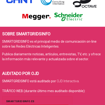
SOBRE SMARTGRIDSINFO
SMARTGRIDSINFO es el principal medio de comunicación on-line
sobre las Redes Eléctricas Inteligentes.
Publica diariamente noticias, artículos, entrevistas, TV, etc. y ofrece
la información más relevante y actualizada sobre el sector.
AUDITADO POR OJD
SMARTGRIDSINFO está auditado por
OJD Interactiva
.
TRÁFICO WEB (durante último mes auditado disponible):