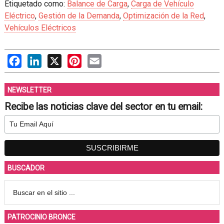
Etiquetado como:
Balance de Carga
,
Carga de Vehículo
Eléctrico
,
Gestión de la Demanda
,
Optimización de la Red
,
Vehículos Eléctricos
Facebook
LinkedIn
X
Pinterest
Email
NEWSLETTER
Recibe las noticias clave del sector en tu email:
BUSCADOR
PATROCINIO BRONCE