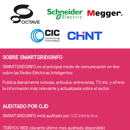
SOBRE SMARTGRIDSINFO
SMARTGRIDSINFO es el principal medio de comunicación on-line
sobre las Redes Eléctricas Inteligentes.
Publica diariamente noticias, artículos, entrevistas, TV, etc. y ofrece
la información más relevante y actualizada sobre el sector.
AUDITADO POR OJD
SMARTGRIDSINFO está auditado por
OJD Interactiva
.
TRÁFICO WEB (durante último mes auditado disponible):