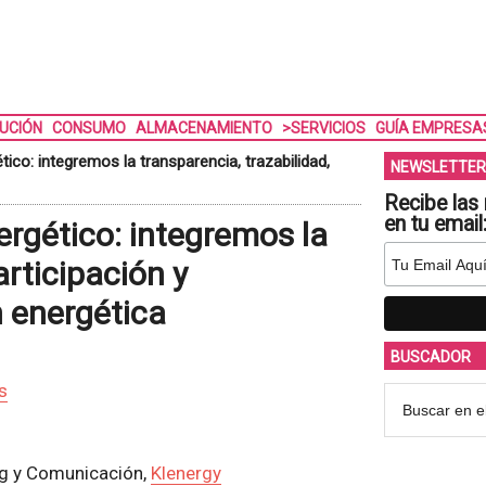
BUCIÓN
CONSUMO
ALMACENAMIENTO
>SERVICIOS
GUÍA EMPRESA
tico: integremos la transparencia, trazabilidad,
NEWSLETTER
Recibe las 
en tu email
ergético: integremos la
articipación y
ón energética
BUSCADOR
s
ng y Comunicación,
Klenergy