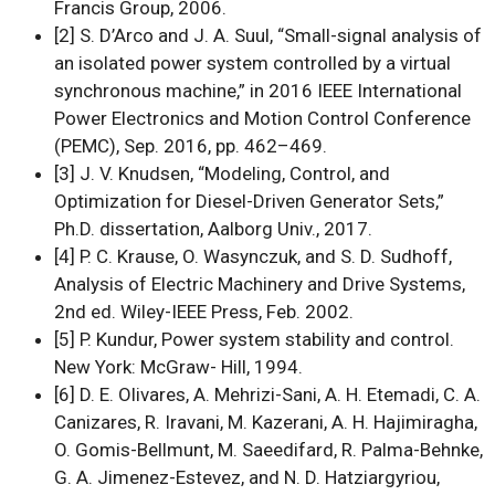
Francis Group, 2006.
[2] S. D’Arco and J. A. Suul, “Small-signal analysis of
an isolated power system controlled by a virtual
synchronous machine,” in 2016 IEEE International
Power Electronics and Motion Control Conference
(PEMC), Sep. 2016, pp. 462–469.
[3] J. V. Knudsen, “Modeling, Control, and
Optimization for Diesel-Driven Generator Sets,”
Ph.D. dissertation, Aalborg Univ., 2017.
[4] P. C. Krause, O. Wasynczuk, and S. D. Sudhoff,
Analysis of Electric Machinery and Drive Systems,
2nd ed. Wiley-IEEE Press, Feb. 2002.
[5] P. Kundur, Power system stability and control.
New York: McGraw- Hill, 1994.
[6] D. E. Olivares, A. Mehrizi-Sani, A. H. Etemadi, C. A.
Canizares, R. Iravani, M. Kazerani, A. H. Hajimiragha,
O. Gomis-Bellmunt, M. Saeedifard, R. Palma-Behnke,
G. A. Jimenez-Estevez, and N. D. Hatziargyriou,