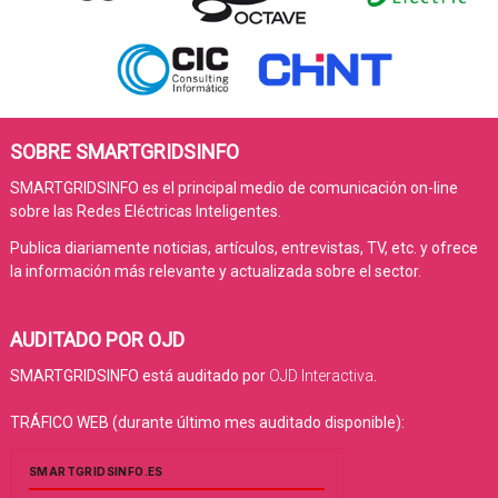
SOBRE SMARTGRIDSINFO
SMARTGRIDSINFO es el principal medio de comunicación on-line
sobre las Redes Eléctricas Inteligentes.
Publica diariamente noticias, artículos, entrevistas, TV, etc. y ofrece
la información más relevante y actualizada sobre el sector.
AUDITADO POR OJD
SMARTGRIDSINFO está auditado por
OJD Interactiva
.
TRÁFICO WEB (durante último mes auditado disponible):