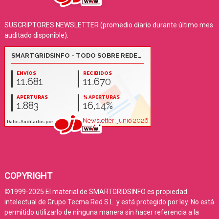
SUSCRIPTORES NEWSLETTER (promedio diario durante último mes
auditado disponible):
COPYRIGHT
©1999-2025 El material de SMARTGRIDSINFO es propiedad
intelectual de Grupo Tecma Red S.L. y está protegido por ley. No está
permitido utilizarlo de ninguna manera sin hacer referencia a la