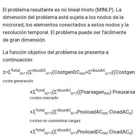
El problema resultante es no lineal mixto (MINLP). La
dimensión del problema está sujeta a los nodos de la
microred, los elementos conectados a estos nodos y la
resolución temporal. El problema puede ser fácilmente
de gran dimensión.
La función objetivo del problema se presenta a
continuación:
t
total
nbusDC
nbusAC
z=Σ
(Σ
(CostgenDC
+Σ
((Costge
m=1
n=1
nm
o=1
coste generación
t
total
nbusAC
+Σ
(Σ
((Pxarxagen
)·Preuxarxa
m=1
n=1
nm
costes mercado
t
total
nbusAC
+Σ
(Σ
PnoloadAC
·CloadAC
)
m=1
n=1
nm
n
costes no suministrar cargas
t
total
nbusAC
+Σ
(Σ
PnoloadDC
·CloadAC
)
m=1
n=1
nm
n