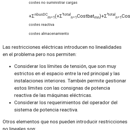
costes no suministrar cargas
t
t
nbusDC
total
total
+Σ
(+Σ
Costbat
)+Σ
Cos
m=1
n=1
mn
n=1
costes reactiva
costes almacenamiento
Las restricciones eléctricas introducen no linealidades
en el problema pero nos permiten:
Considerar los límites de tensión, que son muy
estrictos en el espacio entre la red principal y las
instalaciones interiores. También permite gestionar
estos límites con las consignas de potencia
reactiva de las máquinas eléctricas.
Considerar los requerimientos del operador del
sistema de potencia reactiva.
Otros elementos que nos pueden introducir restricciones
no lineales son: