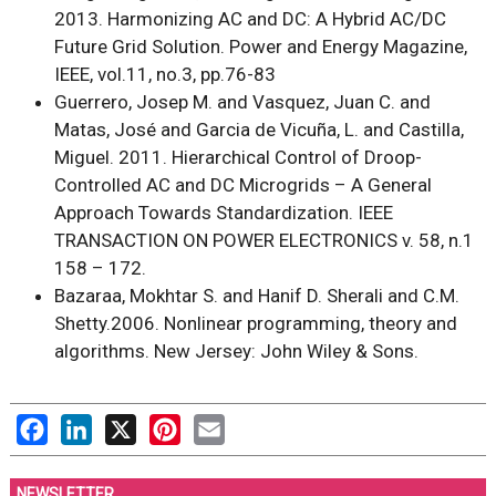
2013. Harmonizing AC and DC: A Hybrid AC/DC
Future Grid Solution. Power and Energy Magazine,
IEEE, vol.11, no.3, pp.76-83
Guerrero, Josep M. and Vasquez, Juan C. and
Matas, José and Garcia de Vicuña, L. and Castilla,
Miguel. 2011. Hierarchical Control of Droop-
Controlled AC and DC Microgrids – A General
Approach Towards Standardization. IEEE
TRANSACTION ON POWER ELECTRONICS v. 58, n.1
158 – 172.
Bazaraa, Mokhtar S. and Hanif D. Sherali and C.M.
Shetty.2006. Nonlinear programming, theory and
algorithms. New Jersey: John Wiley & Sons.
Facebook
LinkedIn
X
Pinterest
Email
NEWSLETTER