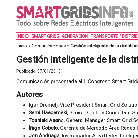
INICIO
SMART GRIDS
GENERACIÓN
TRANSPORTE / DISTRI
Inicio
»
Comunicaciones
»
Gestión inteligente de la distribuc
Gestión inteligente de la dist
Publicado:
07/01/2015
Comunicación presentada al II Congreso Smart Grid
Autores
Igor Dremelj
, Vice President Smart Grid Solutio
Sami Haapamäki
, Senior Solution Consultant S
Toshiaki Asan
o, General Manager Smart Grid So
Íñigo Cobelo
, Gerente de Mercado Área Redes 
Jon Anduaga
, Investigador Área Redes Inteli