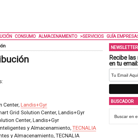
BUCIÓN
CONSUMO
ALMACENAMIENTO
>SERVICIOS
GUÍA EMPRESA
ión
NEWSLETTER
ribución
Recibe las 
en tu email
s:
BUSCADOR
n Center,
Landis+Gyr
mart Grid Solution Center, Landis+Gyr
lution Center, Landis+Gyr
Inteligentes y Almacenamiento,
TECNALIA
gentes y Almacenamiento, TECNALIA