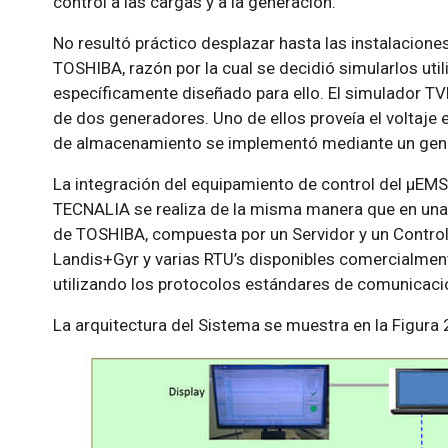
control a las cargas y a la generación.
No resultó práctico desplazar hasta las instalacion
TOSHIBA, razón por la cual se decidió simularlos ut
específicamente diseñado para ello. El simulador 
de dos generadores. Uno de ellos proveía el voltaje en
de almacenamiento se implementó mediante un gener
La integración del equipamiento de control del µEMS
TECNALIA se realiza de la misma manera que en una l
de TOSHIBA, compuesta por un Servidor y un Control
Landis+Gyr y varias RTU’s disponibles comercialmente,
utilizando los protocolos estándares de comunic
La arquitectura del Sistema se muestra en la Figura 