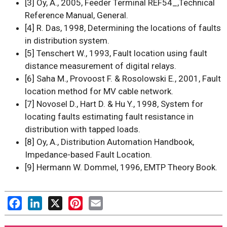
[3] Oy, A., 2005, Feeder Terminal REF54_,Technical
Reference Manual, General.
[4] R. Das, 1998, Determining the locations of faults
in distribution system.
[5] Tenschert W., 1993, Fault location using fault
distance measurement of digital relays.
[6] Saha M., Provoost F. & Rosolowski E., 2001, Fault
location method for MV cable network.
[7] Novosel D., Hart D. & Hu Y., 1998, System for
locating faults estimating fault resistance in
distribution with tapped loads.
[8] Oy, A., Distribution Automation Handbook,
Impedance-based Fault Location.
[9] Hermann W. Dommel, 1996, EMTP Theory Book.
Facebook
LinkedIn
X
Pinterest
Email