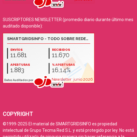
SUSCRIPTORES NEWSLETTER (promedio diario durante último mes
auditado disponible):
COPYRIGHT
©1999-2025 El material de SMARTGRIDSINFO es propiedad
intelectual de Grupo Tecma Red S.L. y está protegido por ley. No está
permitido utilizarlo de ninguna manera sin hacer referencia a la