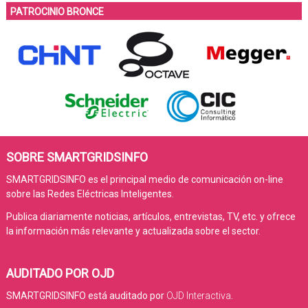
PATROCINIO BRONCE
SOBRE SMARTGRIDSINFO
SMARTGRIDSINFO es el principal medio de comunicación on-line
sobre las Redes Eléctricas Inteligentes.
Publica diariamente noticias, artículos, entrevistas, TV, etc. y ofrece
la información más relevante y actualizada sobre el sector.
AUDITADO POR OJD
SMARTGRIDSINFO está auditado por
OJD Interactiva
.