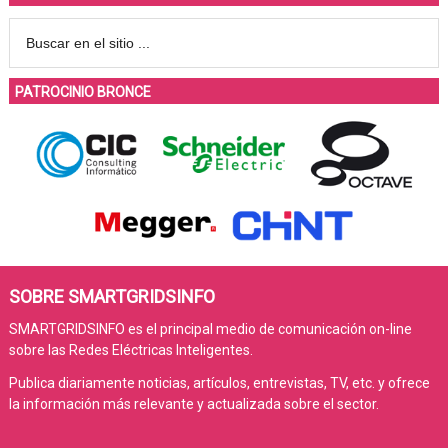
PATROCINIO BRONCE
SOBRE SMARTGRIDSINFO
SMARTGRIDSINFO es el principal medio de comunicación on-line
sobre las Redes Eléctricas Inteligentes.
Publica diariamente noticias, artículos, entrevistas, TV, etc. y ofrece
la información más relevante y actualizada sobre el sector.