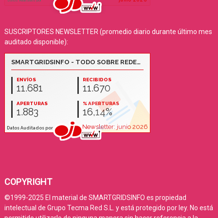
SUSCRIPTORES NEWSLETTER (promedio diario durante último mes
auditado disponible):
COPYRIGHT
©1999-2025 El material de SMARTGRIDSINFO es propiedad
intelectual de Grupo Tecma Red S.L. y está protegido por ley. No está