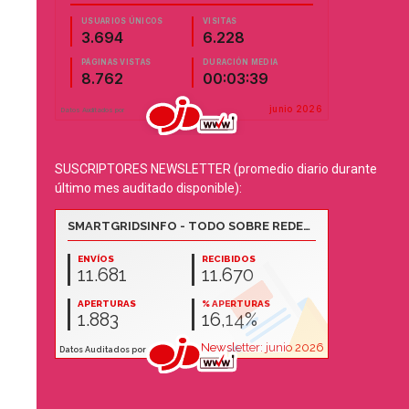
SUSCRIPTORES NEWSLETTER (promedio diario durante
último mes auditado disponible):