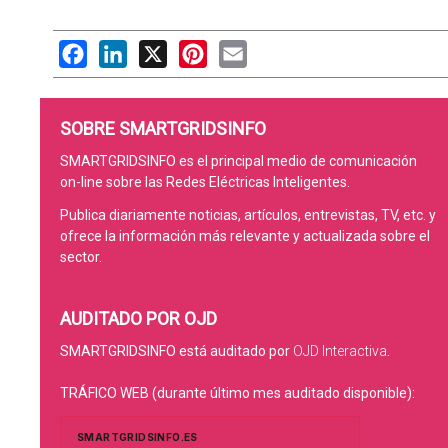
Facebook
LinkedIn
X
Pinterest
Email
SOBRE SMARTGRIDSINFO
SMARTGRIDSINFO es el principal medio de comunicación
on-line sobre las Redes Eléctricas Inteligentes.
Publica diariamente noticias, artículos, entrevistas, TV, etc. y
ofrece la información más relevante y actualizada sobre el
sector.
AUDITADO POR OJD
SMARTGRIDSINFO está auditado por
OJD Interactiva
.
TRÁFICO WEB (durante último mes auditado disponible):