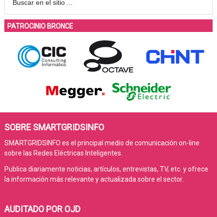
PATROCINIO BRONCE
SOBRE SMARTGRIDSINFO
SMARTGRIDSINFO es el principal medio de comunicación on-line
sobre las Redes Eléctricas Inteligentes.
Publica diariamente noticias, artículos, entrevistas, TV, etc. y ofrece
la información más relevante y actualizada sobre el sector.
AUDITADO POR OJD