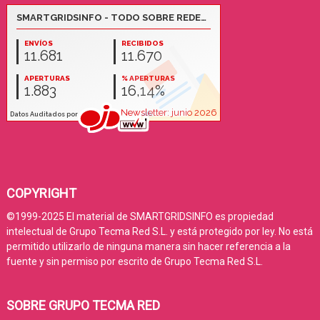
COPYRIGHT
©1999-2025 El material de SMARTGRIDSINFO es propiedad
intelectual de Grupo Tecma Red S.L. y está protegido por ley. No está
permitido utilizarlo de ninguna manera sin hacer referencia a la
fuente y sin permiso por escrito de Grupo Tecma Red S.L.
SOBRE GRUPO TECMA RED