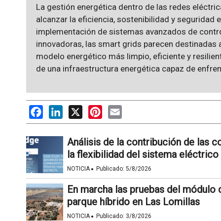
La gestión energética dentro de las redes eléctric
alcanzar la eficiencia, sostenibilidad y seguridad 
implementación de sistemas avanzados de control
innovadoras, las smart grids parecen destinadas a
modelo energético más limpio, eficiente y resilie
de una infraestructura energética capaz de enfrent
Facebook
LinkedIn
X
Pinterest
Email
Análisis de la contribución de las
la flexibilidad del sistema eléctrico
·
NOTICIA
Publicado:
5/8/2026
En marcha las pruebas del módulo 
parque híbrido en Las Lomillas
·
NOTICIA
Publicado:
3/8/2026