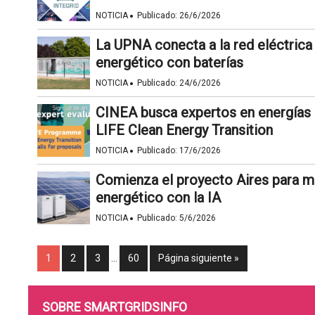
·
NOTICIA
Publicado:
26/6/2026
La UPNA conecta a la red eléctric
energético con baterías
·
NOTICIA
Publicado:
24/6/2026
CINEA busca expertos en energías 
LIFE Clean Energy Transition
·
NOTICIA
Publicado:
17/6/2026
Comienza el proyecto Aires para m
energético con la IA
·
NOTICIA
Publicado:
5/6/2026
1
2
3
…
60
Página siguiente »
SOBRE SMARTGRIDSINFO