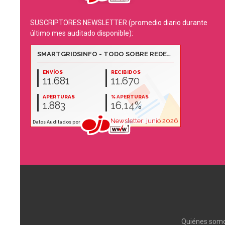
SUSCRIPTORES NEWSLETTER (promedio diario durante
último mes auditado disponible):
Quiénes som