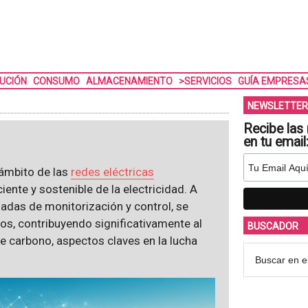
BUCIÓN
CONSUMO
ALMACENAMIENTO
>SERVICIOS
GUÍA EMPRESA
NEWSLETTER
Recibe las 
en tu email
 ámbito de las
redes eléctricas
iente y sostenible de la electricidad. A
adas de monitorización y control, se
sos, contribuyendo significativamente al
BUSCADOR
e carbono, aspectos claves en la lucha