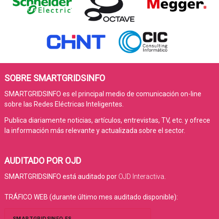
SOBRE SMARTGRIDSINFO
SMARTGRIDSINFO es el principal medio de comunicación on-line
sobre las Redes Eléctricas Inteligentes.
Publica diariamente noticias, artículos, entrevistas, TV, etc. y ofrece
la información más relevante y actualizada sobre el sector.
AUDITADO POR OJD
SMARTGRIDSINFO está auditado por
OJD Interactiva
.
TRÁFICO WEB (durante último mes auditado disponible):