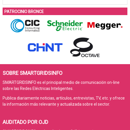
PATROCINIO BRONCE
SOBRE SMARTGRIDSINFO
SMARTGRIDSINFO es el principal medio de comunicación on-line
sobre las Redes Eléctricas Inteligentes.
Publica diariamente noticias, artículos, entrevistas, TV, etc. y ofrece
la información más relevante y actualizada sobre el sector.
AUDITADO POR OJD