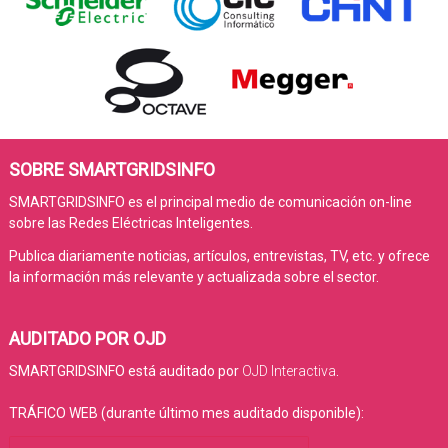
SOBRE SMARTGRIDSINFO
SMARTGRIDSINFO es el principal medio de comunicación on-line
sobre las Redes Eléctricas Inteligentes.
Publica diariamente noticias, artículos, entrevistas, TV, etc. y ofrece
la información más relevante y actualizada sobre el sector.
AUDITADO POR OJD
SMARTGRIDSINFO está auditado por
OJD Interactiva
.
TRÁFICO WEB (durante último mes auditado disponible):