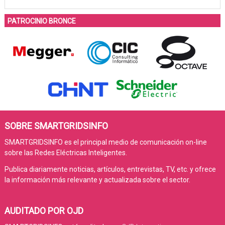
PATROCINIO BRONCE
SOBRE SMARTGRIDSINFO
SMARTGRIDSINFO es el principal medio de comunicación on-line
sobre las Redes Eléctricas Inteligentes.
Publica diariamente noticias, artículos, entrevistas, TV, etc. y ofrece
la información más relevante y actualizada sobre el sector.
AUDITADO POR OJD