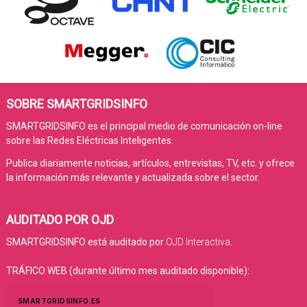
SOBRE SMARTGRIDSINFO
SMARTGRIDSINFO es el principal medio de comunicación on-line
sobre las Redes Eléctricas Inteligentes.
Publica diariamente noticias, artículos, entrevistas, TV, etc. y ofrece
la información más relevante y actualizada sobre el sector.
AUDITADO POR OJD
SMARTGRIDSINFO está auditado por
OJD Interactiva
.
TRÁFICO WEB (durante último mes auditado disponible):