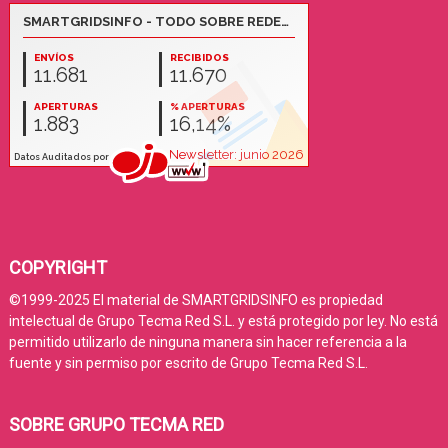
COPYRIGHT
©1999-2025 El material de SMARTGRIDSINFO es propiedad
intelectual de Grupo Tecma Red S.L. y está protegido por ley. No está
permitido utilizarlo de ninguna manera sin hacer referencia a la
fuente y sin permiso por escrito de Grupo Tecma Red S.L.
SOBRE GRUPO TECMA RED