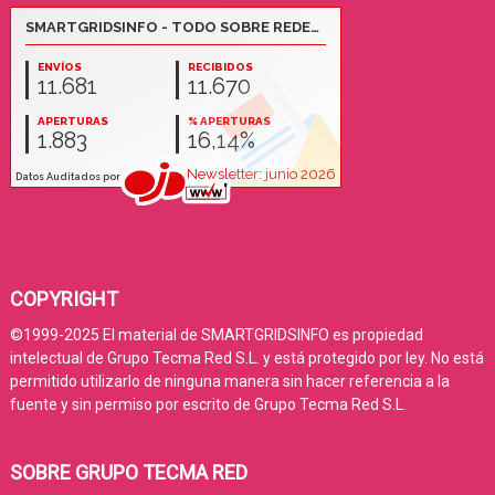
COPYRIGHT
©1999-2025 El material de SMARTGRIDSINFO es propiedad
intelectual de Grupo Tecma Red S.L. y está protegido por ley. No está
permitido utilizarlo de ninguna manera sin hacer referencia a la
fuente y sin permiso por escrito de Grupo Tecma Red S.L.
SOBRE GRUPO TECMA RED