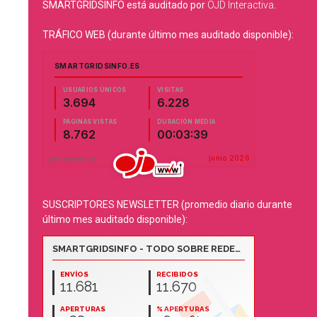
SMARTGRIDSINFO está auditado por
OJD Interactiva
.
TRÁFICO WEB (durante último mes auditado disponible):
SUSCRIPTORES NEWSLETTER (promedio diario durante
último mes auditado disponible):