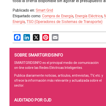
toda la oferta disponible sin agotar el presupuesto 
Publicado en:
Smart Grid
Etiquetado como:
Compra de Energía
,
Energía Eléctrica
,
M
Energía
,
TSO (Operadores de Sistemas de Transporte)
Facebook
LinkedIn
X
Pinterest
Email
SOBRE SMARTGRIDSINFO
SMARTGRIDSINFO es el principal medio de comunicación
on-line sobre las Redes Eléctricas Inteligentes.
Publica diariamente noticias, artículos, entrevistas, TV, etc. y
ofrece la información más relevante y actualizada sobre el
sector.
AUDITADO POR OJD