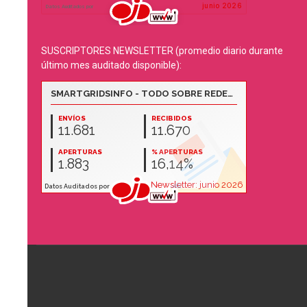
SUSCRIPTORES NEWSLETTER (promedio diario durante
último mes auditado disponible):