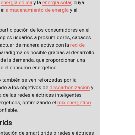
a
energía eólica
y la
energía solar
, cuya
 el
almacenamiento de energía
y el
articipación de los consumidores en el
mples usuarios a prosumidores, capaces
ractuar de manera activa con la
red de
paradigma es posible gracias al desarrollo
 de la demanda, que proporcionan una
re el consumo energético.
co también se ven reforzadas por la
do a los objetivos de
descarbonización
y
a de las redes eléctricas inteligentes
ergéticos, optimizando el
mix energético
nfiable.
rids
entación de smart grids o redes eléctricas