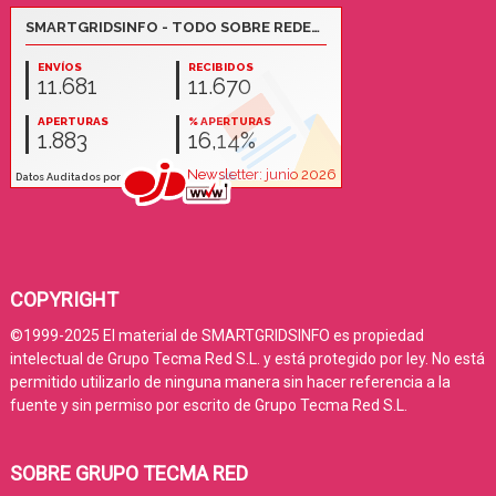
COPYRIGHT
©1999-2025 El material de SMARTGRIDSINFO es propiedad
intelectual de Grupo Tecma Red S.L. y está protegido por ley. No está
permitido utilizarlo de ninguna manera sin hacer referencia a la
fuente y sin permiso por escrito de Grupo Tecma Red S.L.
SOBRE GRUPO TECMA RED