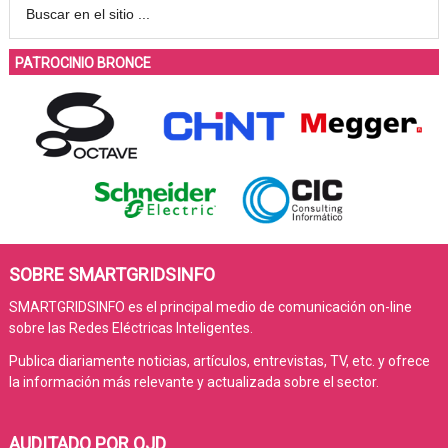
PATROCINIO BRONCE
SOBRE SMARTGRIDSINFO
SMARTGRIDSINFO es el principal medio de comunicación on-line
sobre las Redes Eléctricas Inteligentes.
Publica diariamente noticias, artículos, entrevistas, TV, etc. y ofrece
la información más relevante y actualizada sobre el sector.
AUDITADO POR OJD