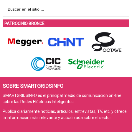
PATROCINIO BRONCE
SOBRE SMARTGRIDSINFO
SMARTGRIDSINFO es el principal medio de comunicación on-line
sobre las Redes Eléctricas Inteligentes.
Publica diariamente noticias, artículos, entrevistas, TV, etc. y ofrece
la información más relevante y actualizada sobre el sector.