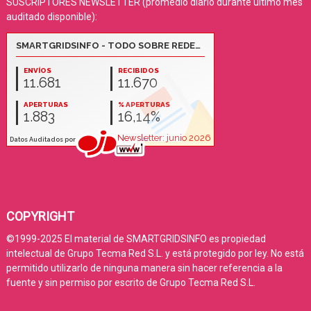
SUSCRIPTORES NEWSLETTER (promedio diario durante último mes
auditado disponible):
COPYRIGHT
©1999-2025 El material de SMARTGRIDSINFO es propiedad
intelectual de Grupo Tecma Red S.L. y está protegido por ley. No está
permitido utilizarlo de ninguna manera sin hacer referencia a la
fuente y sin permiso por escrito de Grupo Tecma Red S.L.