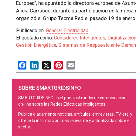
Europea
, ha apuntado la directora europea de Asunt
Alicia Carrasco, durante su participación en la mes
organizó el Grupo Tecma Red el pasado 19 de enero
Publicado en:
Generar Electricidad
Etiquetado como:
Contadores Inteligentes
,
Digitalizació
Gestión Energética
,
Sistemas de Respuesta ante Dema
Facebook
LinkedIn
X
Pinterest
Email
SOBRE SMARTGRIDSINFO
SMARTGRIDSINFO es el principal medio de comunicación
on-line sobre las Redes Eléctricas Inteligentes.
Publica diariamente noticias, artículos, entrevistas, TV, etc. y
ofrece la información más relevante y actualizada sobre el
sector.