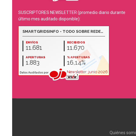
SUSCRIPTORES NEWSLETTER (promedio diario durante
último mes auditado disponible):
Quiénes som