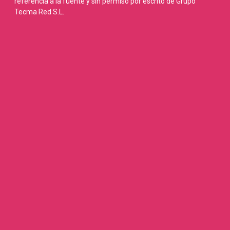
referencia a la fuente y sin permiso por escrito de Grupo
Tecma Red S.L.