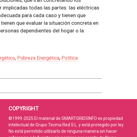
oluciones, que irán concretando los
 implicadas todas las partes: las eléctricas
 adecuada para cada caso y tienen que
s tienen que evaluar la situación concreta en
 personas dependientes del hogar o la
rgético
,
Pobreza Energética
,
Política
COPYRIGHT
©1999-2025 El material de SMARTGRIDSINFO es propiedad
intelectual de Grupo Tecma Red S.L. y está protegido por ley.
No está permitido utilizarlo de ninguna manera sin hacer