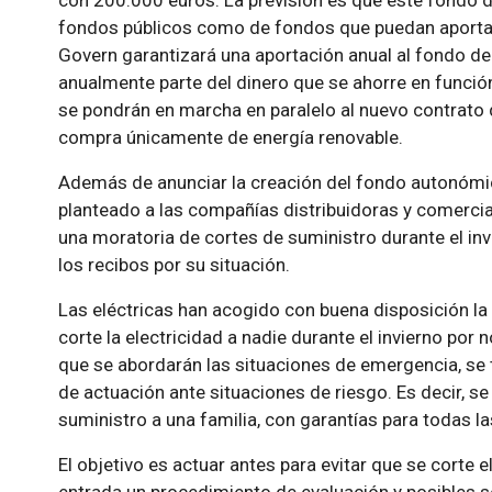
con 200.000 euros. La previsión es que este fondo d
fondos públicos como de fondos que puedan aportar l
Govern garantizará una aportación anual al fondo de 
anualmente parte del dinero que se ahorre en funci
se pondrán en marcha en paralelo al nuevo contrato 
compra únicamente de energía renovable.
Además de anunciar la creación del fondo autonómic
planteado a las compañías distribuidoras y comercial
una moratoria de cortes de suministro durante el inv
los recibos por su situación.
Las eléctricas han acogido con buena disposición la
corte la electricidad a nadie durante el invierno por
que se abordarán las situaciones de emergencia, se t
de actuación ante situaciones de riesgo. Es decir, se
suministro a una familia, con garantías para todas l
El objetivo es actuar antes para evitar que se corte 