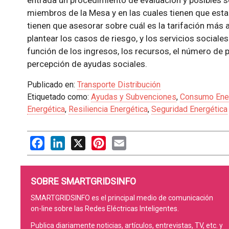
entrada un procedimiento de evaluación y posibles s
miembros de la Mesa y en las cuales tienen que estar
tienen que asesorar sobre cuál es la tarifación más
plantear los casos de riesgo, y los servicios sociale
función de los ingresos, los recursos, el número de
percepción de ayudas sociales.
Publicado en:
Transporte Distribución
Etiquetado como:
Ayudas y Subvenciones
,
Consumo Ene
Energética
,
Resiliencia Energética
,
Seguridad Energética
Facebook
LinkedIn
X
Pinterest
Email
SOBRE SMARTGRIDSINFO
SMARTGRIDSINFO es el principal medio de comunicación
on-line sobre las Redes Eléctricas Inteligentes.
Publica diariamente noticias, artículos, entrevistas, TV, etc. y