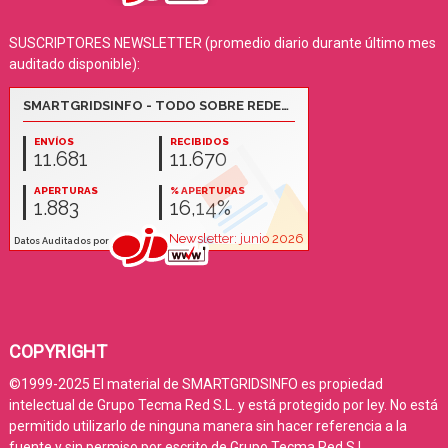
SUSCRIPTORES NEWSLETTER (promedio diario durante último mes
auditado disponible):
COPYRIGHT
©1999-2025 El material de SMARTGRIDSINFO es propiedad
intelectual de Grupo Tecma Red S.L. y está protegido por ley. No está
permitido utilizarlo de ninguna manera sin hacer referencia a la
fuente y sin permiso por escrito de Grupo Tecma Red S.L.