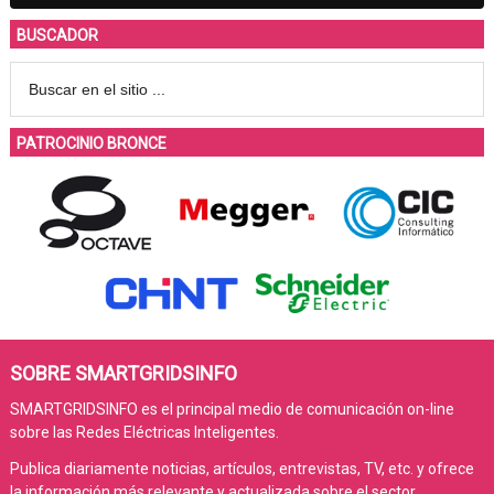
BUSCADOR
PATROCINIO BRONCE
SOBRE SMARTGRIDSINFO
SMARTGRIDSINFO es el principal medio de comunicación on-line
sobre las Redes Eléctricas Inteligentes.
Publica diariamente noticias, artículos, entrevistas, TV, etc. y ofrece
la información más relevante y actualizada sobre el sector.