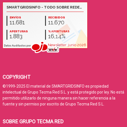
COPYRIGHT
©1999-2025 El material de SMARTGRIDSINFO es propiedad
intelectual de Grupo Tecma Red S.L. y está protegido por ley. No está
permitido utilizarlo de ninguna manera sin hacer referencia a la
fuente y sin permiso por escrito de Grupo Tecma Red S.L.
SOBRE GRUPO TECMA RED