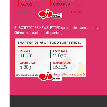
SUSCRIPTORES NEWSLETTER (promedio diario durante
último mes auditado disponible):