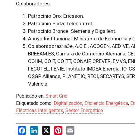
Colaboradores:
Patrocinio Oro: Ericsson.
Patrocinio Plata: Telecontrol.
Patrocinio Bronce: Siemens y Digsilent.
Apoyo Institucional: Ministerio de Economía y
Colaboradores: a3e, A.C.E., ACOGEN, AEDIVE, 
BREEAM.ES, Cámara de Comercio Alemana, CED
COIIM, COIT, COITT, CONAIF, CREVER, EMVS, 
FECOTEL, FENIE, Instituto IMDEA Energía, IO-
OSGP Alliance, PLANETIC, RECI, SECARTYS, SER
Valencia.
Publicado en:
Smart Grid
Etiquetado como:
Digitalización
,
Eficiencia Energética
,
En
Eléctricas Inteligentes
,
Sector Energético
Facebook
LinkedIn
X
Pinterest
Email