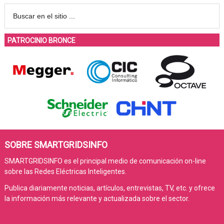
PATROCINIO BRONCE
SOBRE SMARTGRIDSINFO
SMARTGRIDSINFO es el principal medio de comunicación on-line
sobre las Redes Eléctricas Inteligentes.
Publica diariamente noticias, artículos, entrevistas, TV, etc. y ofrece
la información más relevante y actualizada sobre el sector.