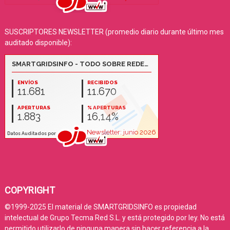
SUSCRIPTORES NEWSLETTER (promedio diario durante último mes
auditado disponible):
COPYRIGHT
©1999-2025 El material de SMARTGRIDSINFO es propiedad
intelectual de Grupo Tecma Red S.L. y está protegido por ley. No está
permitido utilizarlo de ninguna manera sin hacer referencia a la