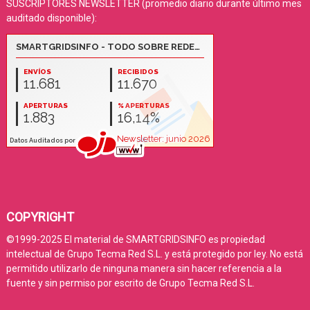
SUSCRIPTORES NEWSLETTER (promedio diario durante último mes
auditado disponible):
COPYRIGHT
©1999-2025 El material de SMARTGRIDSINFO es propiedad
intelectual de Grupo Tecma Red S.L. y está protegido por ley. No está
permitido utilizarlo de ninguna manera sin hacer referencia a la
fuente y sin permiso por escrito de Grupo Tecma Red S.L.