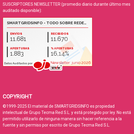
SUSCRIPTORES NEWSLETTER (promedio diario durante último mes
auditado disponible):
COPYRIGHT
©1999-2025 El material de SMARTGRIDSINFO es propiedad
intelectual de Grupo Tecma Red S.L. y está protegido por ley. No está
permitido utilizarlo de ninguna manera sin hacer referencia a la
fuente y sin permiso por escrito de Grupo Tecma Red S.L.