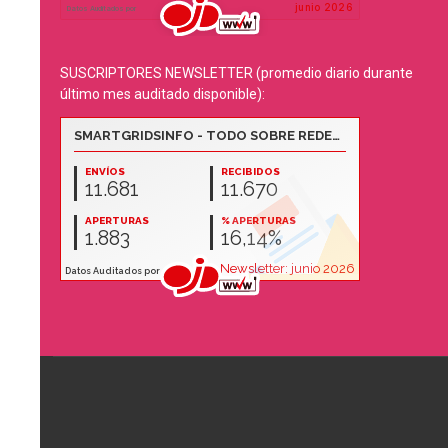
SUSCRIPTORES NEWSLETTER (promedio diario durante
último mes auditado disponible):