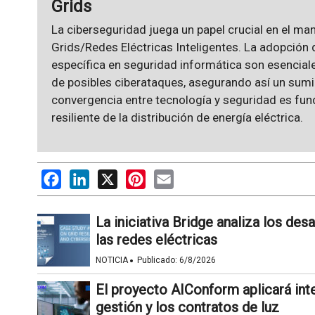
Grids
La ciberseguridad juega un papel crucial en el man
Grids/Redes Eléctricas Inteligentes. La adopción
específica en seguridad informática son esencial
de posibles ciberataques, asegurando así un sumini
convergencia entre tecnología y seguridad es fund
resiliente de la distribución de energía eléctrica.
Facebook
LinkedIn
X
Pinterest
Email
La iniciativa Bridge analiza los des
las redes eléctricas
·
NOTICIA
Publicado:
6/8/2026
El proyecto AIConform aplicará inteli
gestión y los contratos de luz