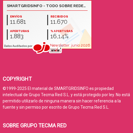
COPYRIGHT
©1999-2025 El material de SMARTGRIDSINFO es propiedad
intelectual de Grupo Tecma Red S.L. y está protegido por ley. No está
permitido utilizarlo de ninguna manera sin hacer referencia a la
fuente y sin permiso por escrito de Grupo Tecma Red S.L.
SOBRE GRUPO TECMA RED