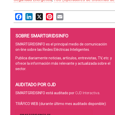
Facebook
LinkedIn
X
Pinterest
Email
SOBRE SMARTGRIDSINFO
SMARTGRIDSINFO es el principal medio de comunicación
on-line sobre las Redes Eléctricas Inteligentes.
Publica diariamente noticias, artículos, entrevistas, TV, etc. y
ofrece la información más relevante y actualizada sobre el
sector.
AUDITADO POR OJD
SMARTGRIDSINFO está auditado por
OJD Interactiva
.
TRÁFICO WEB (durante último mes auditado disponible):