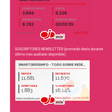
SUSCRIPTORES NEWSLETTER (promedio diario durante
último mes auditado disponible):