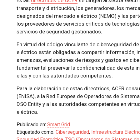
Estas
directrices de ACER
se dirigen al sector eléct
transporte y distribución, los generadores, los mer
designados del mercado eléctrico (NEMO) y las parte
los proveedores de servicios críticos de tecnologías
servicios de seguridad gestionados.
En virtud del código vinculante de ciberseguridad de l
eléctrico están obligadas a compartir información, 
amenazas, evaluaciones de riesgos y gastos en cib
fundamental preservar la confidencialidad de esta in
ellas y con las autoridades competentes.
Para la elaboración de estas directrices, ACER consu
(ENISA), a la Red Europea de Operadores de Sistemas
DSO Entity y a las autoridades competentes en virtu
eléctrica.
Publicado en:
Smart Grid
Etiquetado como:
Ciberseguridad
,
Infraestructura Eléctric
Seguridad Energética
,
TSO (Operadores de Sistemas de 