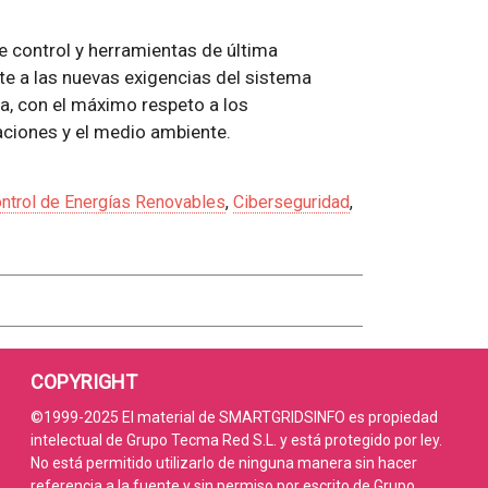
e control y herramientas de última
te a las nuevas exigencias del sistema
ana, con el máximo respeto a los
aciones y el medio ambiente.
ntrol de Energías Renovables
,
Ciberseguridad
,
COPYRIGHT
©1999-2025 El material de SMARTGRIDSINFO es propiedad
intelectual de Grupo Tecma Red S.L. y está protegido por ley.
No está permitido utilizarlo de ninguna manera sin hacer
referencia a la fuente y sin permiso por escrito de Grupo