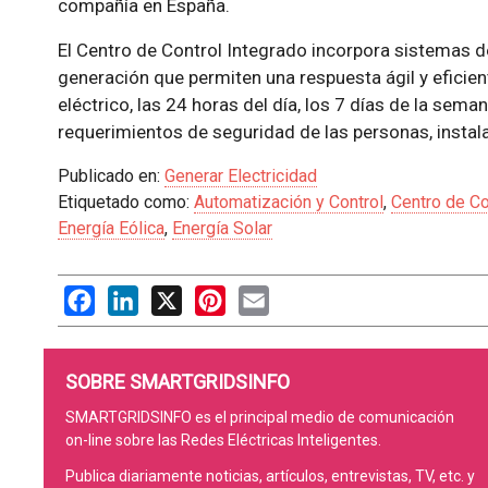
compañía en España.
El Centro de Control Integrado incorpora sistemas d
generación que permiten una respuesta ágil y eficien
eléctrico, las 24 horas del día, los 7 días de la sem
requerimientos de seguridad de las personas, instal
Publicado en:
Generar Electricidad
Etiquetado como:
Automatización y Control
,
Centro de Co
Energía Eólica
,
Energía Solar
Facebook
LinkedIn
X
Pinterest
Email
SOBRE SMARTGRIDSINFO
SMARTGRIDSINFO es el principal medio de comunicación
on-line sobre las Redes Eléctricas Inteligentes.
Publica diariamente noticias, artículos, entrevistas, TV, etc. y