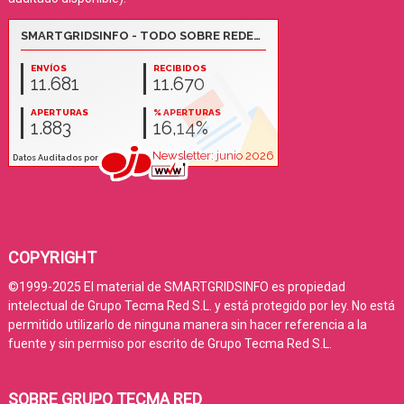
COPYRIGHT
©1999-2025 El material de SMARTGRIDSINFO es propiedad
intelectual de Grupo Tecma Red S.L. y está protegido por ley. No está
permitido utilizarlo de ninguna manera sin hacer referencia a la
fuente y sin permiso por escrito de Grupo Tecma Red S.L.
SOBRE GRUPO TECMA RED