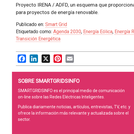
Proyecto IRENA / ADFD, un esquema que proporciona
para proyectos de energía renovable.
Publicado en:
Smart Grid
Etiquetado como:
Agenda 2030
,
Energía Eólica
,
Energía 
Transición Energética
Facebook
LinkedIn
X
Pinterest
Email
SOBRE SMARTGRIDSINFO
SMARTGRIDSINFO es el principal medio de comunicación
on-line sobre las Redes Eléctricas Inteligentes.
Publica diariamente noticias, artículos, entrevistas, TV, etc. y
ofrece la información más relevante y actualizada sobre el
sector.