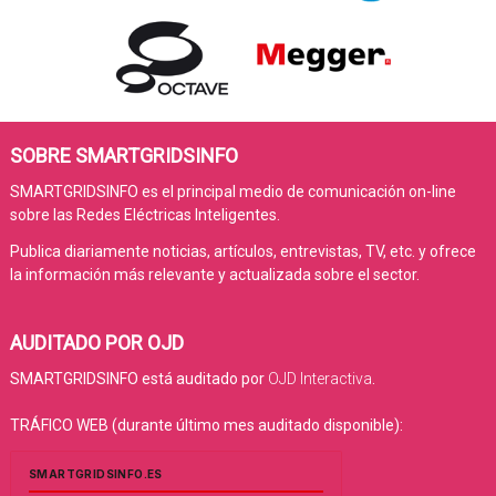
SOBRE SMARTGRIDSINFO
SMARTGRIDSINFO es el principal medio de comunicación on-line
sobre las Redes Eléctricas Inteligentes.
Publica diariamente noticias, artículos, entrevistas, TV, etc. y ofrece
la información más relevante y actualizada sobre el sector.
AUDITADO POR OJD
SMARTGRIDSINFO está auditado por
OJD Interactiva
.
TRÁFICO WEB (durante último mes auditado disponible):