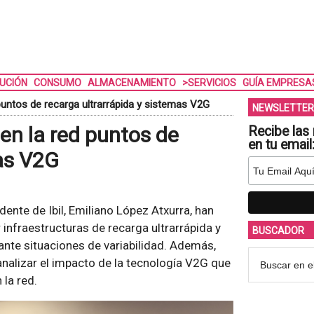
BUCIÓN
CONSUMO
ALMACENAMIENTO
>SERVICIOS
GUÍA EMPRESA
d puntos de recarga ultrarrápida y sistemas V2G
NEWSLETTER
n en la red puntos de
Recibe las 
en tu email
mas V2G
esidente de Ibil, Emiliano López Atxurra, han
infraestructuras de recarga ultrarrápida y
BUSCADOR
ante situaciones de variabilidad. Además,
alizar el impacto de la tecnología V2G que
 la red.