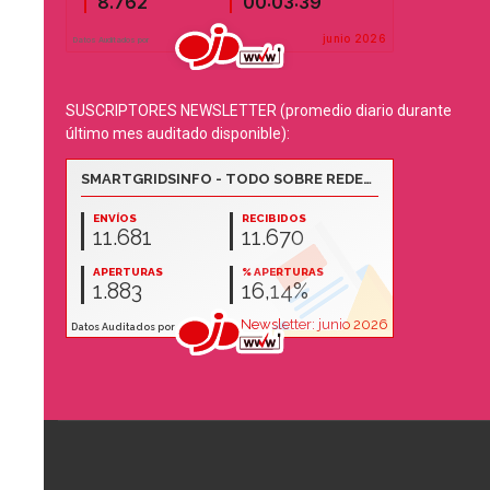
SUSCRIPTORES NEWSLETTER (promedio diario durante
último mes auditado disponible):