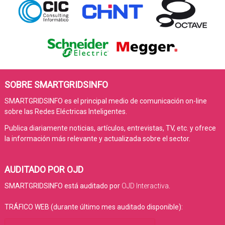
SOBRE SMARTGRIDSINFO
SMARTGRIDSINFO es el principal medio de comunicación on-line
sobre las Redes Eléctricas Inteligentes.
Publica diariamente noticias, artículos, entrevistas, TV, etc. y ofrece
la información más relevante y actualizada sobre el sector.
AUDITADO POR OJD
SMARTGRIDSINFO está auditado por
OJD Interactiva
.
TRÁFICO WEB (durante último mes auditado disponible):