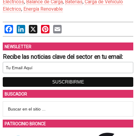
Eléctricos
,
Balance de Carga
,
Baterías
,
Carga de Vehículo
Eléctrico
,
Energía Renovable
Facebook
LinkedIn
X
Pinterest
Email
NEWSLETTER
Recibe las noticias clave del sector en tu email:
BUSCADOR
PATROCINIO BRONCE