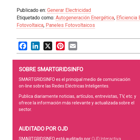
Publicado en:
Generar Electricidad
Etiquetado como:
Autogeneración Energética
,
Eficiencia 
Fotovoltaica
,
Paneles Fotovoltaicos
Facebook
LinkedIn
X
Pinterest
Email
SOBRE SMARTGRIDSINFO
SMARTGRIDSINFO es el principal medio de comunicación
on-line sobre las Redes Eléctricas Inteligentes.
Publica diariamente noticias, artículos, entrevistas, TV, etc. y
ofrece la información más relevante y actualizada sobre el
sector.
AUDITADO POR OJD
SMARTGRIDSINFO está auditado por
OJD Interactiva
.