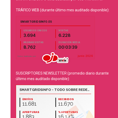
TRÁFICO WEB (durante último mes auditado disponible):
SUSCRIPTORES NEWSLETTER (promedio diario durante
último mes auditado disponible):